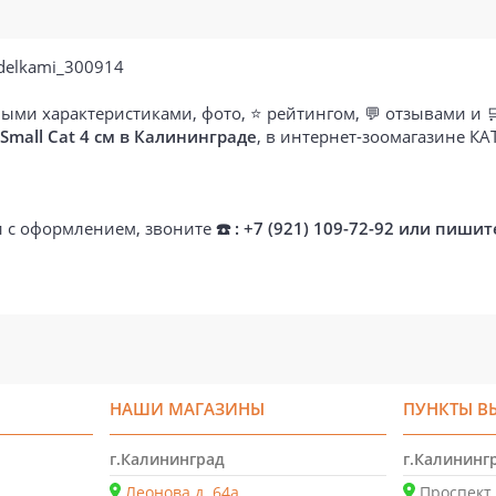
oddelkami_300914
ыми характеристиками, фото, ⭐ рейтингом, 💬 отзывами и 
Small Cat 4 см в Калининграде
, в интернет-зоомагазине К
ти с оформлением, звоните
☎️ : +7 (921) 109-72-92 или пишит
НАШИ МАГАЗИНЫ
ПУНКТЫ В
г.Калининград
г.Калининг
Леонова д. 64а
Проспект 