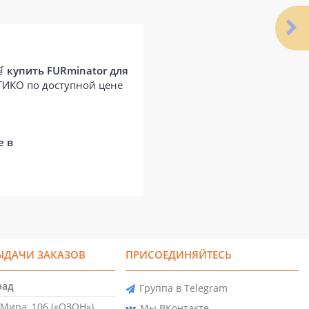
🛒
купить FURminator для
АТИКО по доступной цене
е в
ЫДАЧИ ЗАКАЗОВ
ПРИСОЕДИНЯЙТЕСЬ
рад
Группа в Telegram
Мира, 106 («ОЗОН»)
Мы ВКонтакте