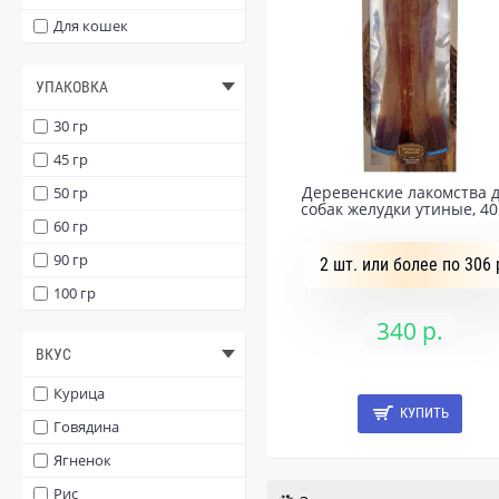
Для кошек
УПАКОВКА
30 гр
45 гр
Деревенские лакомства 
50 гр
собак желудки утиные, 40
60 гр
90 гр
2 шт. или более по 306 
100 гр
340 р.
ВКУС
Курица
КУПИТЬ
Говядина
Ягненок
Рис