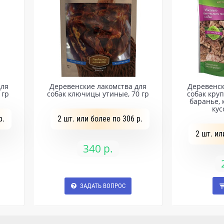
для
Деревенские лакомства для
Деревенск
 гр
собак ключицы утиные, 70 гр
собак кру
баранье,
кус
р.
2 шт. или более по 306 р.
2 шт. ил
340 р.
ЗАДАТЬ ВОПРОС