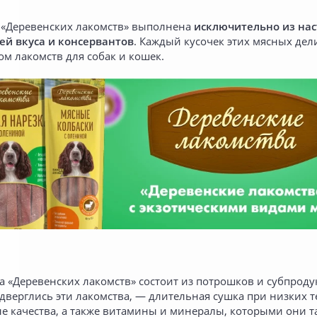
 «Деревенских лакомств» выполнена
исключительно из нас
ей вкуса и консервантов
. Каждый кусочек этих мясных дел
м лакомств для собак и кошек.
 «Деревенских лакомств» состоит из потрошков и субпродук
дверглись эти лакомства, — длительная сушка при низких т
е качества, а также витамины и минералы, которыми они та