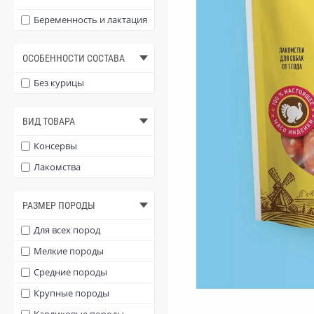
Баранина
Беременность и лактация
Птица
ОСОБЕННОСТИ СОСТАВА
Морские водоросли
Перепел
Без курицы
Кунжут
ВИД ТОВАРА
Консервы
Лакомства
РАЗМЕР ПОРОДЫ
Для всех пород
Мелкие породы
Средние породы
Крупные породы