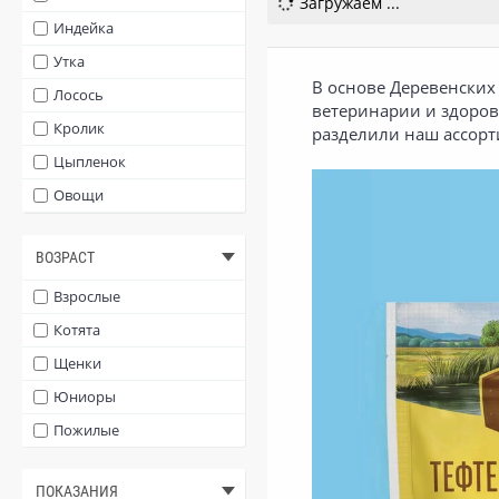
Загружаем ...
Индейка
Утка
В основе Деревенских
Лосось
ветеринарии и здоров
Кролик
разделили наш ассорт
Цыпленок
Овощи
Тыква
ВОЗРАСТ
Яблоко
Печень
Взрослые
Телятина
Котята
Морковь
Щенки
Шпинат
Юниоры
Краб
Пожилые
Креветки
ПОКАЗАНИЯ
Цукини