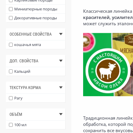
Карликовые породы
Миниатюрные породы
Классическая линейка
красителей, усилител
Декоративные породы
может служить эталоно
ОСОБЕННЫЕ СВОЙСТВА
кошачья мята
ДОП. СВОЙСТВА
Кальций
ТЕКСТУРА КОРМА
Рагу
ОБЪЁМ
Традиционная линейка
обработка, которой по
100 мл
сохранить все вкусовы