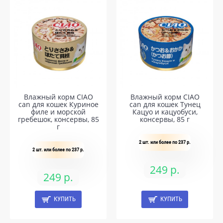
Влажный корм CIAO
Влажный корм CIAO
can для кошек Куриное
can для кошек Тунец
филе и морской
Кацуо и кацуобуси,
гребешок, консервы, 85
консервы, 85 г
г
2 шт. или более по 237 р.
2 шт. или более по 237 р.
249 р.
249 р.
КУПИТЬ
КУПИТЬ