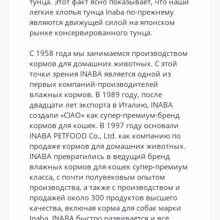
тунца. Этот факт ясно показывает, что наши
легкие хлопья тунца Inaba по-прежнему
являются движущей силой на японском
рынке консервированного тунца.
С 1958 года мы занимаемся производством
кормов для домашних животных. С этой
точки зрения INABA является одной из
первых компаний-производителей
влажных кормов. В 1989 году, после
двадцати лет экспорта в Италию, INABA
создали «CIAO» как супер-премиум-бренд
кормов для кошек. В 1997 году основали
INABA PETFOOD Co., Ltd. как компанию по
продаже кормов для домашних животных.
INABA превратились в ведущий бренд
влажных кормов для кошек супер-премиум
класса, с почти полувековым опытом
производства, а также с производством и
продажей около 300 продуктов высшего
качества, включая корма для собак марки
Inaba. INABA быстро развивается и всё