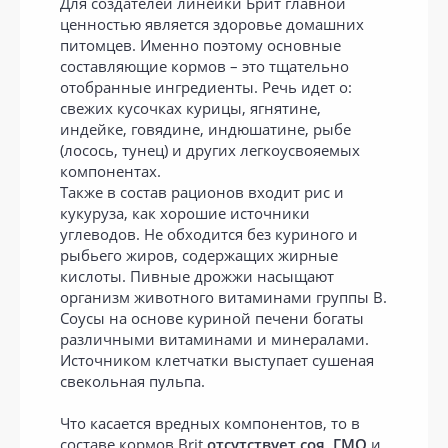
Для создателей линейки Брит главной
ценностью является здоровье домашних
питомцев. Именно поэтому основные
составляющие кормов – это тщательно
отобранные ингредиенты. Речь идет о:
свежих кусочках курицы, ягнятине,
индейке, говядине, индюшатине, рыбе
(лосось, тунец) и других легкоусвояемых
компонентах.
Также в состав рационов входит рис и
кукуруза, как хорошие источники
углеводов. Не обходится без куриного и
рыбьего жиров, содержащих жирные
кислоты. Пивные дрожжи насыщают
организм животного витаминами группы В.
Соусы на основе куриной печени богаты
различными витаминами и минералами.
Источником клетчатки выступает сушеная
свекольная пульпа.
Что касается вредных компонентов, то в
составе кормов Brit
отсутствует соя, ГМО
и