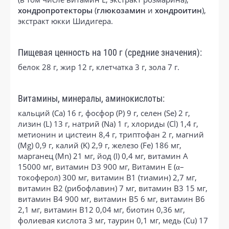
хондропротекторы
(
глюкозамин
и
хондроитин
),
экстракт юкки Шидигера.
Пищевая ценность на 100 г (средние значения):
белок 28 г, жир 12 г, клетчатка 3 г, зола 7 г.
Витамины, минералы, аминокислоты:
кальций (Ca) 16 г, фосфор (P) 9 г, селен (Se) 2 г,
лизин (L) 13 г, натрий (Na) 1 г, хлориды (Cl) 1,4 г,
метионин и цистеин 8,4 г, триптофан 2 г, магний
(Mg) 0,9 г, калий (K) 2,9 г, железо (Fe) 186 мг,
марганец (Mn) 21 мг, йод (I) 0,4 мг, витамин А
15000 мг, витамин D3 900 мг, Витамин Е (α–
токоферол) 300 мг, витамин В1 (тиамин) 2,7 мг,
витамин В2 (рибофлавин) 7 мг, витамин В3 15 мг,
витамин В4 900 мг, витамин В5 6 мг, витамин В6
2,1 мг, витамин В12 0,04 мг, биотин 0,36 мг,
фолиевая кислота 3 мг, таурин 0,1 мг, медь (Cu) 17