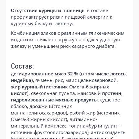
Отсутствие курицы и пшеницы
в составе
профилактирует риски пищевой аллергии к
куриному белку и глютену.
Комбинация злаков с различным гликемическим
индексом снижает нагрузку на поджелудочную
железу и уменьшаем риск сахарного диабета.
Состав:
дегидрированное мясо 32 % (в том числе лосось,
индейка),
ячмень, рис, маис цельнозерновой,
жир куриный (источник Омега-6 жирных
кислот)
, свекольная пульпа, маисовый протеин,
гидролизованные мясные продукты
, сушеное
яблоко, дрожжи (источник
маннанолигосахаридов), рыбий жир (источник
Омега-3 жирных кислот), витаминно-
минеральный комплекс, топинамбур (инулин -
источник фруктоолигосахаридов), антиоксиданты
(в том числе витамин Е, экстракт розмарина),