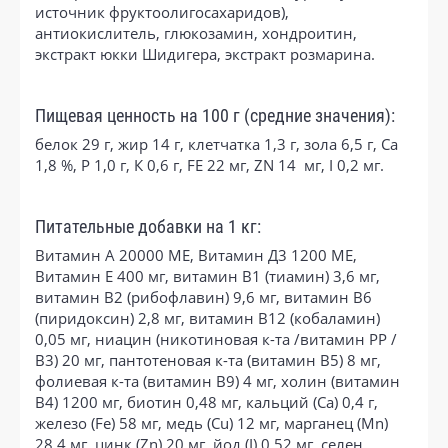
источник фруктоолигосахаридов),
антиокислитель, глюкозамин, хондроитин,
экстракт юкки Шидигера, экстракт розмарина.
Пищевая ценность на 100 г (средние значения):
белок 29 г, жир 14 г, клетчатка 1,3 г, зола 6,5 г, Са
1,8 %, P 1,0 г, К 0,6 г, FE 22 мг, ZN 14 мг, I 0,2 мг.
Питательные добавки на 1 кг:
Витамин А 20000 МЕ, Витамин Д3 1200 МЕ,
Витамин Е 400 мг, витамин B1 (тиамин) 3,6 мг,
витамин B2 (рибофлавин) 9,6 мг, витамин B6
(пиридоксин) 2,8 мг, витамин B12 (кобаламин)
0,05 мг, ниацин (никотиновая к-та /витамин РР /
В3) 20 мг, пантотеновая к-та (витамин В5) 8 мг,
фолиевая к-та (витамин В9) 4 мг, холин (витамин
В4) 1200 мг, биотин 0,48 мг, кальций (Са) 0,4 г,
железо (Fe) 58 мг, медь (Cu) 12 мг, марганец (Mn)
28,4 мг, цинк (Zn) 20 мг, йод (I) 0,52 мг, селен