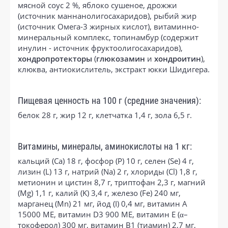
мясной соус 2 %, яблоко сушеное, дрожжи
(источник маннанолигосахаридов), рыбий жир
(источник Омега-3 жирных кислот), витаминно-
минеральный комплекс, топинамбур (содержит
инулин - источник фруктоолигосахаридов),
хондропротекторы
(
глюкозамин
и
хондроитин
),
клюква, антиокислитель, экстракт юкки Шидигера.
Пищевая ценность на 100 г (средние значения):
белок 28 г, жир 12 г, клетчатка 1,4 г, зола 6,5 г.
Витамины, минералы, аминокислоты на 1 кг:
кальций (Ca) 18 г, фосфор (P) 10 г, селен (Se) 4 г,
лизин (L) 13 г, натрий (Na) 2 г, хлориды (Cl) 1,8 г,
метионин и цистин 8,7 г, триптофан 2,3 г, магний
(Mg) 1,1 г, калий (K) 3,4 г, железо (Fe) 240 мг,
марганец (Mn) 21 мг, йод (I) 0,4 мг, витамин А
15000 МЕ, витамин D3 900 МЕ, витамин Е (α–
токоферол) 300 мг, витамин В1 (тиамин) 2,7 мг,