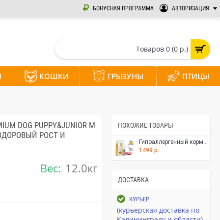
БОНУСНАЯ ПРОГРАММА
АВТОРИЗАЦИЯ
Товаров 0 (0 р.)
И
КОШКИ
ГРЫЗУНЫ
ПТИЦЫ
IUM DOG PUPPY&JUNIOR M
ПОХОЖИЕ ТОВАРЫ
ЗДОРОВЫЙ РОСТ И
Гипоаллергенный корм Brit Care с индейкой и уткой для щенков средних пород, 1,5 кг
1499 р.
Вес:
12.0кг
ДОСТАВКА
КУРЬЕР
(курьерская доставка по
Калининграду и области)