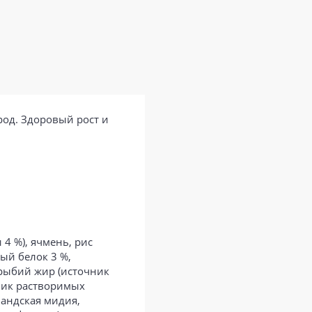
род. Здоровый рост и
4 %), ячмень, рис
ый белок 3 %,
рыбий жир (источник
чник растворимых
ландская мидия,