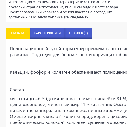
Информация о технических характеристиках, комплекте
поставки, стране изготовления, внешнем виде и цвете товара
носит справочный характер и основывается на последних
доступных к моменту публикации сведениях
ОПИСАНИЕ
ХАРАКТЕРИСТИКИ
ОТЗЫВОВ (1)
Полнорационный сухой корм суперпремиум-класса с ин
развитие. Подходит для беременных и кормящих собак
Кальций, фосфор и коллаген обеспечивают полноценн
Состав
мясо птицы 46 % (дегидрированное мясо индейки 31 %, 
цельнозерновой, животный жир 11 % (источник Омега-
витаминно-минеральный комплекс, пивные дрожжи (ис
Омега-3 жирных кислот), холинхлорид, корень цикори
пребиотических волокон), коллаген, сушеная морковь