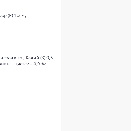
ор (Р) 1,2 %,
евая к-та); Калий (K) 0,6
ионин + цистеин 0,9 %;