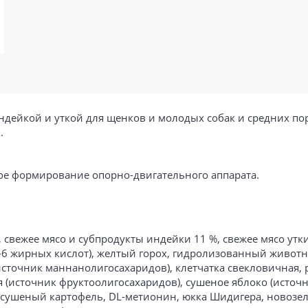
дейкой и уткой для щенков и молодых собак и средних по
.
ое формирование опорно-двигательного аппарата.
свежее мясо и субпродукты индейки 11 %, свежее мясо утки 
6 жирных кислот), желтый горох, гидролизованный животн
точник маннанолигосахаридов), клетчатка свекловичная, 
я (источник фруктоолигосахаридов), сушеное яблоко (исто
, сушеный картофель, DL-метионин, юкка Шидигера, новозе