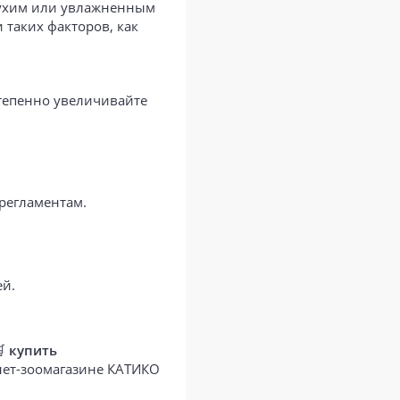
сухим или увлажненным
 таких факторов, как
степенно увеличивайте
 регламентам.
ей.
🛒
купить
рнет-зоомагазине КАТИКО