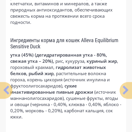
клетчатки, витаминов и минералов, а также
природных антиоксидантов, обеспечивающих
свежесть корма на протяжении всего срока
годности.
Ингредиенты корма для кошек Alleva Equilibrium
Sensitive Duck
утка (45%) (дегидратированная утка - 80%,
свежая утка – 20%),
рис, кукуруза,
куриный жир
,
гороховый крахмал,
гидролизат животных
белков, рыбий жир
, растительные волокна
гороха, корень цикория (источник инулина и
фруктоолигосахаридов),
сухие
инактивированные пивные дрожжи
(источник
маннанолигосахаридов), сушеные фрукты, ягоды
и овощи (черника - 0,40%, клюква - 0,40%, яблоко -
0,20%, морковь - 0,20%), карбонат кальция, сок
юкки.