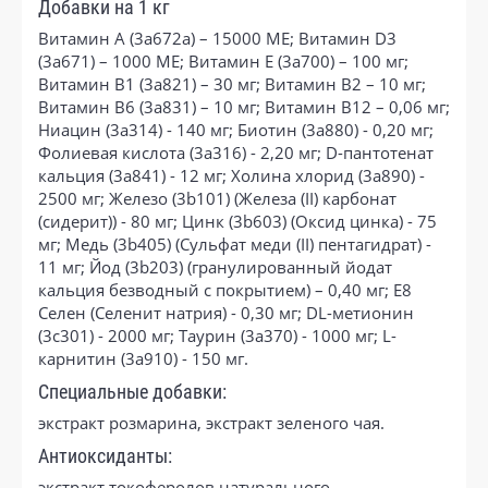
Добавки на 1 кг
Витамин А (3a672a) – 15000 МЕ; Витамин D3
(3a671) – 1000 МЕ; Витамин Е (3а700) – 100 мг;
Витамин B1 (3a821) – 30 мг; Витамин B2 – 10 мг;
Витамин B6 (3a831) – 10 мг; Витамин B12 – 0,06 мг;
Ниацин (3а314) - 140 мг; Биотин (3a880) - 0,20 мг;
Фолиевая кислота (3a316) - 2,20 мг; D-пантотенат
кальция (3a841) - 12 мг; Холина хлорид (3a890) -
2500 мг; Железо (3b101) (Железа (II) карбонат
(сидерит)) - 80 мг; Цинк (3b603) (Оксид цинка) - 75
мг; Медь (3b405) (Сульфат меди (II) пентагидрат) -
11 мг; Йод (3b203) (гранулированный йодат
кальция безводный с покрытием) – 0,40 мг; E8
Селен (Селенит натрия) - 0,30 мг; DL-метионин
(3c301) - 2000 мг; Таурин (3a370) - 1000 мг; L-
карнитин (3a910) - 150 мг.
Специальные добавки:
экстракт розмарина, экстракт зеленого чая.
Антиоксиданты:
экстракт токоферолов натурального