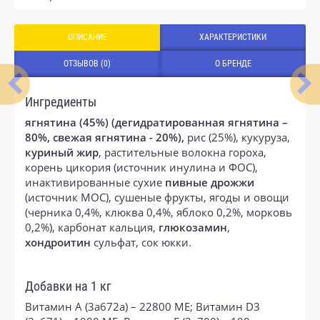
ОПИСАНИЕ
ХАРАКТЕРИСТИКИ
ОТЗЫВОВ (0)
О БРЕНДЕ
Ингредиенты
ягнятина (45%) (дегидратированная ягнятина –
80%, свежая ягнятина - 20%),
рис (25%), кукуруза,
куриный жир
, растительные волокна гороха,
корень цикория (источник инулина и ФОС),
инактивированные сухие
пивные дрожжи
(источник МОС), сушеные фрукты, ягоды и овощи
(черника 0,4%, клюква 0,4%, яблоко 0,2%, морковь
0,2%), карбонат кальция,
глюкозамин
,
хондроитин
сульфат, сок юкки.
Добавки на 1 кг
Витамин А (3a672a) – 22800 МЕ; Витамин D3