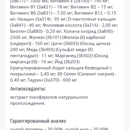
(3a671) – 1000 МЕ; Витамин Е (3а700) – 190 мг;
Витамин B1 (3a821) – 18 мг; Витамин B2 – 15 мг;
Витамин B6 (3a831) – 7,50 мг; Витамин B12 – 0,15
мг; Ниацин (3а314) - 95 мг; D-пантотенат кальция
(3a841) - 40 мг; Фолиевая кислота (3a316) - 2,00 мг;
Биотин (3a880) - 0,20 мг; Холина хлорид (3a890) -
2500 мг; Железо (3b101) (Железа (II) карбонат
(сидерит)) - 160 мг; Цинк (3b603) (Оксид цинка) -
200 мг; Медь (3b405) (Сульфат меди (ll)
пентагидрат) - 11 мг; Марганец (3b502) (Оксид
марганца (II)) - 16 мг; Йод (3b203)
(гранулированный йодат кальция безводный с
покрытием) – 3,40 мг; E8 Селен (Селенит натрия) -
0,40 мг; Таурин (3a370) - 600 мг.
Антиоксиданты:
экстракт токоферолов натурального
происхождения.
Гарантированный анализ
сырой протеин – 30,00%, сырой жир – 20,00%,