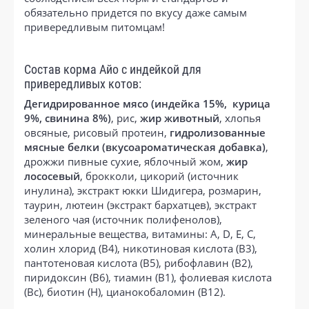
обязательно придется по вкусу даже самым
привередливым питомцам!
Состав корма Айо с индейкой для
привередливых котов:
Дегидрированное мясо (индейка 15%, курица
9%, свинина 8%)
, рис,
жир животный
, хлопья
овсяные, рисовый протеин,
гидролизованные
мясные белки (вкусоароматическая добавка)
,
дрожжи пивные сухие, яблочный жом,
жир
лососевый
, брокколи, цикорий (источник
инулина), экстракт юкки Шидигера, розмарин,
таурин, лютеин (экстракт бархатцев), экстракт
зеленого чая (источник полифенолов),
минеральные вещества, витамины: А, D, Е, С,
холин хлорид (В4), никотиновая кислота (В3),
пантотеновая кислота (В5), рибофлавин (В2),
пиридоксин (В6), тиамин (В1), фолиевая кислота
(Вc), биотин (Н), цианокобаломин (В12).