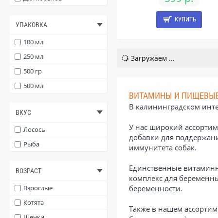
Фармавит
КУПИТЬ
УПАКОВКА
100 мл
Фармакс
250 мл
Загружаем ...
ФИТО
500 гр
500 мл
Юпитер
ВИТАМИНЫ И ПИЩЕВЫЕ
В калининградском инте
ВКУС
У нас широкий ассортим
Лосось
добавки для поддержани
Рыба
иммунитета собак.
Единственные витаминн
ВОЗРАСТ
комплекс для беременны
беременности.
Взрослые
Котята
Также в нашем ассортим
Щенки