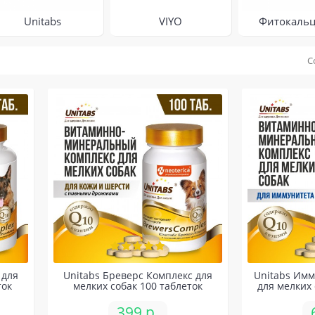
Unitabs
VIYO
Фитокальц
С
 для
Unitabs Бреверс Комплекс для
Unitabs Имм
ток
мелких собак 100 таблеток
для мелких 
399 р.