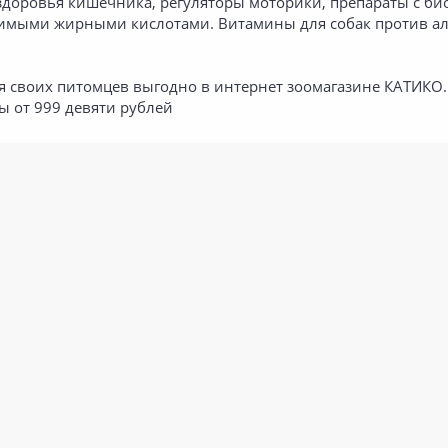
доровья кишечника, регуляторы моторики, препараты с би
имыми жирными кислотами. Витамины для собак против алл
 своих питомцев выгодно в интернет зоомагазине КАТИКО. У
 от 999 девяти рублей