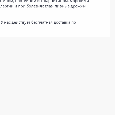
отином, протеином и L-карнитином, морскими
ергии и при болезнях глаз, пивные дрожжи,
 нас действует бесплатная доставка по