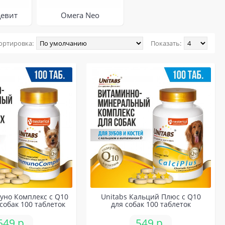
евит
Омега Neo
ортировка:
Показать:
уно Комплекс с Q10
Unitabs Кальций Плюс с Q10
собак 100 таблеток
для собак 100 таблеток
649 р.
549 р.