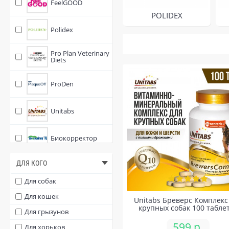
FeelGOOD
POLIDEX
Polidex
Pro Plan Veterinary
Diets
ProDen
Unitabs
Биокорректор
ДЛЯ КОГО
Ветом
Для собак
ЛАНТ-РЖ
Для кошек
Unitabs Бреверс Комплекс
крупных собак 100 табле
Для грызунов
Омега Neo+
599 р.
Для хорьков