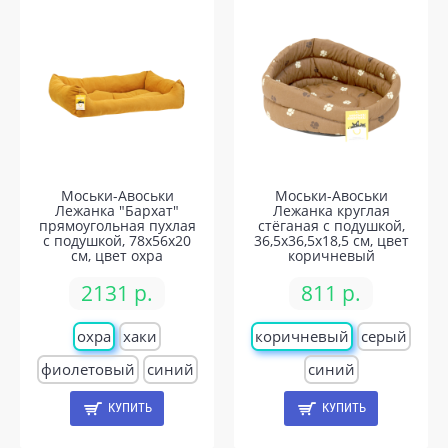
Моськи-Авоськи
Моськи-Авоськи
Лежанка "Бархат"
Лежанка круглая
прямоугольная пухлая
стёганая с подушкой,
с подушкой, 78х56х20
36,5х36,5х18,5 см, цвет
см, цвет охра
коричневый
2131 р.
811 р.
охра
хаки
коричневый
серый
фиолетовый
синий
синий
КУПИТЬ
КУПИТЬ