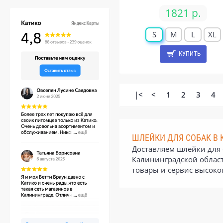
1821 р.
S
M
L
XL
КУПИТЬ
|<
<
1
2
3
4
ШЛЕЙКИ ДЛЯ СОБАК В
Доставляем шлейки для с
Калининградской област
товары и сервис высоко