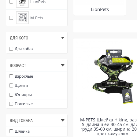
LionPets
LionPets
M-Pets
ДЛЯ КОГО
Для собак
ВОЗРАСТ
Взрослые
Щенки
Юниоры
Пожилые
M-PETS Шлейка Hiking, ра
ВИД ТОВАРА
S, длина шеи 30-45 см, дл
груди 35-60 см, ширина 20
Шлейка
цвет камуфляж