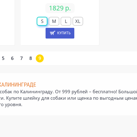
1829 р.
S
M
L
XL
КУПИТЬ
5
6
7
8
9
 КАЛИНИНГРАДЕ
обак по Калининграду. От 999 рублей – бесплатно! Большой
и. Купите шлейку для собаки или щенка по выгодным цена
го уровня.