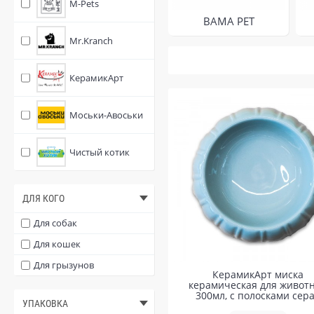
M-Pets
BAMA PET
Mr.Kranch
КерамикАрт
Моськи-Авоськи
Чистый котик
ДЛЯ КОГО
Для собак
Для кошек
Для грызунов
КерамикАрт миска
керамическая для живот
300мл, с полосками сер
УПАКОВКА