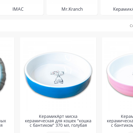
IMAC
Mr.Kranch
Керамик
С
КерамикАрт миска
Керам
ных
керамическая для кошек "кошка
керамическа
ая
с бантиком" 370 мл, голубая
с бантиком