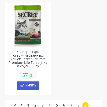
Консервы для
стерилизованных
кошек Secret For Pets
Premium Life Forse утка
в соусе, 85 гр
57 р.
КУПИТЬ
|<
<
1
2
3
4
5
6
7
8
9