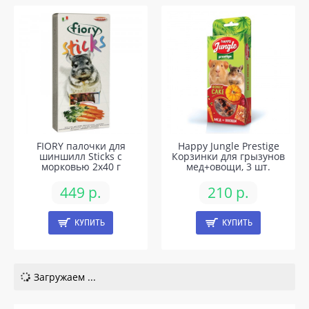
FIORY палочки для
Happy Jungle Prestige
шиншилл Sticks с
Корзинки для грызунов
морковью 2х40 г
мед+овощи, 3 шт.
449 р.
210 р.
КУПИТЬ
КУПИТЬ
Загружаем ...